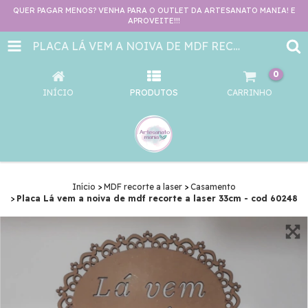
QUER PAGAR MENOS? VENHA PARA O OUTLET DA ARTESANATO MANIA! E
APROVEITE!!!
PLACA LÁ VEM A NOIVA DE MDF RECORTE A LASER 33CM - COD 60248
0
INÍCIO
PRODUTOS
CARRINHO
Início
>
MDF recorte a laser
>
Casamento
>
Placa Lá vem a noiva de mdf recorte a laser 33cm - cod 60248