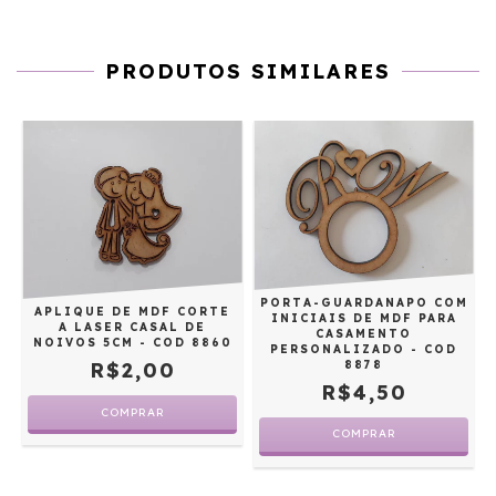
PRODUTOS SIMILARES
PORTA-GUARDANAPO COM
APLIQUE DE MDF CORTE
INICIAIS DE MDF PARA
A LASER CASAL DE
CASAMENTO
D
NOIVOS 5CM - COD 8860
PERSONALIZADO - COD
8878
R$2,00
R$4,50