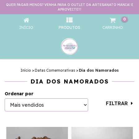
QUER PAGAR MENOS? VENHA PARA O OUTLET DA ARTESANATO MANIA! E
DIA DOS NAMORADOS
APROVEITE!!!
0
INÍCIO
PRODUTOS
CARRINHO
Início
>
Datas Comemorativas
>
Dia dos Namorados
DIA DOS NAMORADOS
Ordenar por
FILTRAR