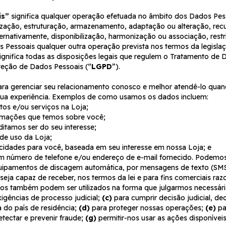
is”
significa qualquer operação efetuada no âmbito dos Dados Pess
zação, estruturação, armazenamento, adaptação ou alteração, recup
ternativamente, disponibilização, harmonização ou associação, rest
Pessoais qualquer outra operação prevista nos termos da legislaçã
ignifica todas as disposições legais que regulem o Tratamento de D
oteção de Dados Pessoais (“
LGPD
”).
a gerenciar seu relacionamento conosco e melhor atendê-lo quand
sua experiência. Exemplos de como usamos os dados incluem:
utos e/ou serviços na Loja;
formações que temos sobre você;
itamos ser do seu interesse;
 de uso da Loja;
licidades para você, baseada em seu interesse em nossa Loja; e
m número de telefone e/ou endereço de e-mail fornecido. Podemo
ipamentos de discagem automática, por mensagens de texto (SMS),
eja capaz de receber, nos termos da lei e para fins comerciais razo
dos também podem ser utilizados na forma que julgarmos necessár
igências de processo judicial;
(c)
para cumprir decisão judicial, de
 do país de residência;
(d)
para proteger nossas operações;
(e)
pa
tectar e prevenir fraude;
(g)
permitir-nos usar as ações disponívei