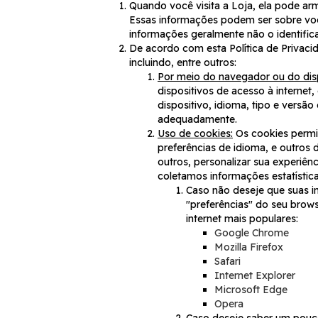
Quando você visita a Loja, ela pode ar
Essas informações podem ser sobre você
informações geralmente não o identific
De acordo com esta Política de Privaci
incluindo, entre outros:
Por meio do navegador ou do disp
dispositivos de acesso à interne
dispositivo, idioma, tipo e versã
adequadamente.
Uso de cookies:
Os cookies permit
preferências de idioma, e outros
outros, personalizar sua experiên
coletamos informações estatístic
Caso não deseje que suas i
"preferências" do seu brow
internet mais populares:
Google Chrome
Mozilla Firefox
Safari
Internet Explorer
Microsoft Edge
Opera
Caso deseje saber um pouco