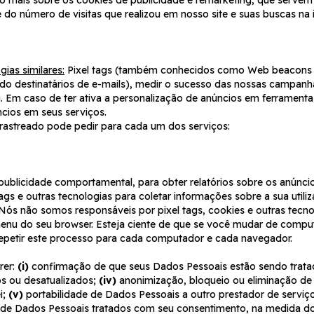
e do número de visitas que realizou em nosso site e suas buscas na i
gias similares:
Pixel tags (também conhecidos como Web beacons e G
ndo destinatários de e-mails), medir o sucesso das nossas campanh
a. Em caso de ter ativa a personalização de anúncios em ferramen
ncios em seus serviços.
rastreado pode pedir para cada um dos serviços:
blicidade comportamental, para obter relatórios sobre os anúncios
ags e outras tecnologias para coletar informações sobre a sua utiliz
 Nós não somos responsáveis por pixel tags, cookies e outras tecnol
menu do seu browser. Esteja ciente de que se você mudar de comp
repetir este processo para cada computador e cada navegador.
rer:
(i)
confirmação de que seus Dados Pessoais estão sendo trat
os ou desatualizados;
(iv)
anonimização, bloqueio ou eliminação de
i;
(v)
portabilidade de Dados Pessoais a outro prestador de serviç
de Dados Pessoais tratados com seu consentimento, na medida do