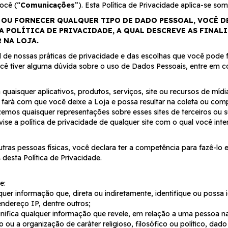
ocê (“
Comunicações
”). Esta Política de Privacidade aplica-se s
 OU FORNECER QUALQUER TIPO DE DADO PESSOAL, VOCÊ D
 POLÍTICA DE PRIVACIDADE, A QUAL DESCREVE AS FINAL
 NA LOJA.
al de nossas práticas de privacidade e das escolhas que você pod
você tiver alguma dúvida sobre o uso de Dados Pessoais, entre e
a quaisquer aplicativos, produtos, serviços, site ou recursos de míd
s fará com que você deixe a Loja e possa resultar na coleta ou co
emos quaisquer representações sobre esses sites de terceiros ou s
 a política de privacidade de qualquer site com o qual você intera
tras pessoas físicas, você declara ter a competência para fazê-lo 
 desta Política de Privacidade.
e:
quer informação que, direta ou indiretamente, identifique ou possa
ndereço IP, dentre outros;
nifica qualquer informação que revele, em relação a uma pessoa natu
cato ou a organização de caráter religioso, filosófico ou político, da