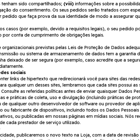
s tenham sido compartilhados;
(viii)
informações sobre a possibilid
ação do consentimento. Os seus pedidos serão tratados com espe
 ser pedido que faça prova da sua identidade de modo a assegurar q
s casos (por exemplo, devido a requisitos legais), o seu pedido po
 por conta de cumprimento de obrigações legais.
 organizacionais previstas pelas Leis de Proteção de Dados adeq
ansmissão ou sistema de armazenamento de dados tem a garantia 
nha deixado de ser segura (por exemplo, caso acredite que a segur
diatamente.
edes sociais
ter links de hipertexto que redirecionará você para sites das rede
para qualquer um desses sites, lembramos que cada sites possui as 
Consulte as referidas políticas antes de enviar quaisquer Dados Pes
as e práticas de coleta, uso e divulgação (incluindo práticas de p
 de qualquer outro desenvolvedor de software ou provedor de aplica
io ou fabricante de dispositivos, incluindo todos os Dados Pessoai
licativos, ou publicadas em nossas páginas em mídias sociais. Nós
de cada prestador de serviço utilizado.
e
cidade, publicaremos o novo texto na Loja, com a data de revisão a