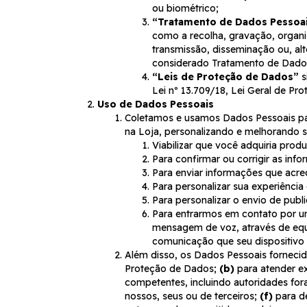
ou biométrico;
“Tratamento de Dados Pessoa
como a recolha, gravação, organi
transmissão, disseminação ou, al
considerado Tratamento de Dados 
“Leis de Proteção de Dados”
s
Lei nº 13.709/18, Lei Geral de Pr
Uso de Dados Pessoais
Coletamos e usamos Dados Pessoais par
na Loja, personalizando e melhorando 
Viabilizar que você adquiria prod
Para confirmar ou corrigir as in
Para enviar informações que acred
Para personalizar sua experiência
Para personalizar o envio de pub
Para entrarmos em contato por u
mensagem de voz, através de equ
comunicação que seu dispositivo s
Além disso, os Dados Pessoais forneci
Proteção de Dados;
(b)
para atender ex
competentes, incluindo autoridades fora
nossos, seus ou de terceiros;
(f)
para de