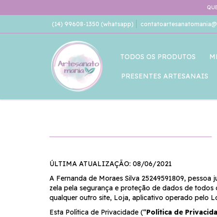
QUE
(14) 99608-1350 (whatsapp)
contatoartesanatomania@
TODOS OS PRODUTOS
M
PRESENTES ARTESANAIS
ÚLTIMA ATUALIZAÇÃO: 08/06/2021
A Fernanda de Moraes Silva 25249591809, pessoa jur
zela pela segurança e proteção de dados de todos os
qualquer outro site, Loja, aplicativo operado pelo L
Esta Política de Privacidade (“
Política de Privacid