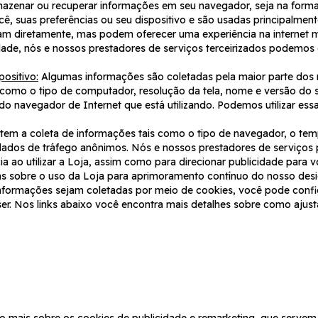
mazenar ou recuperar informações em seu navegador, seja na forma
, suas preferências ou seu dispositivo e são usadas principalmen
am diretamente, mas podem oferecer uma experiência na internet m
dade, nós e nossos prestadores de serviços terceirizados podemos 
ositivo:
Algumas informações são coletadas pela maior parte dos
t, como o tipo de computador, resolução da tela, nome e versão do 
o do navegador de Internet que está utilizando. Podemos utilizar es
em a coleta de informações tais como o tipo de navegador, o temp
 dados de tráfego anônimos. Nós e nossos prestadores de serviços 
cia ao utilizar a Loja, assim como para direcionar publicidade par
as sobre o uso da Loja para aprimoramento contínuo do nosso desig
nformações sejam coletadas por meio de cookies, você pode conf
ser. Nos links abaixo você encontra mais detalhes sobre como ajus
 mais sobre os cookies de publicidade e remarketing, que servem