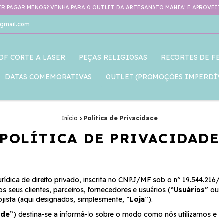
R PAGAR MENOS? VENHA PARA O OUTLET DA ARTESANATO MANIA! E APROVEIT
gmail.com
DF CORTE A LASER
PEÇAS RELIGIOSAS
RECORTES DE F
DATAS COMEMORATIVAS
OUTLET (PROMOÇÕES IMPERDÍV
Início
>
Política de Privacidade
POLÍTICA DE PRIVACIDAD
ídica de direito privado, inscrita no CNPJ/MF sob o nº 19.544.216
 seus clientes, parceiros, fornecedores e usuários (“
Usuários
” ou
ojista (aqui designados, simplesmente, “
Loja
”).
ade
”) destina-se a informá-lo sobre o modo como nós utilizamos e