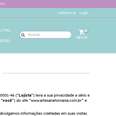
E!!!
Cadastre-se
Login
ELTRO
0
R$0,00
EIS!)
E
/0001-46 (“
Lojista
”) leva a sua privacidade a sério e
 “
você
”) do site “www.artesanatomania.com.br” e
 divulgamos informações coletadas em suas visitas