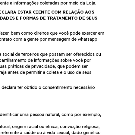
omente a informações coletadas por meio da Loja.
ECLARA ESTAR CIENTE COM RELAÇÃO AOS
IDADES E FORMAS DE TRATAMENTO DE SEUS
e fazer, bem como direitos que você pode exercer em
m contato com a gente por mensagem de whatsapp
ia social de terceiros que possam ser oferecidos ou
mpartilhamento de informações sobre você por
uas práticas de privacidade, que podem ser
ja antes de permitir a coleta e o uso de seus
e declara ter obtido o consentimento necessário
 identificar uma pessoa natural, como por exemplo,
ral, origem racial ou étnica, convicção religiosa,
do referente à saúde ou à vida sexual, dado genético