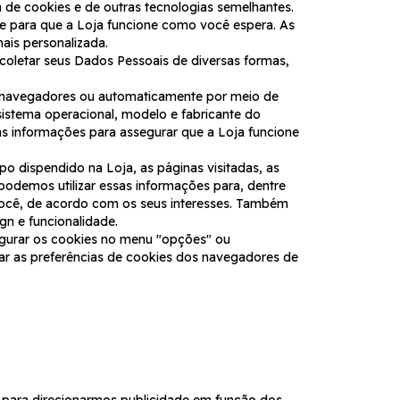
 de cookies e de outras tecnologias semelhantes.
te para que a Loja funcione como você espera. As
ais personalizada.
coletar seus Dados Pessoais de diversas formas,
 navegadores ou automaticamente por meio de
sistema operacional, modelo e fabricante do
sas informações para assegurar que a Loja funcione
o dispendido na Loja, as páginas visitadas, as
podemos utilizar essas informações para, dentre
a você, de acordo com os seus interesses. Também
n e funcionalidade.
igurar os cookies no menu "opções" ou
tar as preferências de cookies dos navegadores de
 para direcionarmos publicidade em função dos