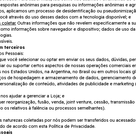
espostas anônimas para pesquisas ou informações anônimas e agre
os, aplicamos um processo de desidentificação ou pseudonimizaçã
você através do uso desses dados com a tecnologia disponível; e
coletar.
Outras informações que não revelem especificamente a su
s como informações sobre navegador e dispositivo; dados de uso da
logias.
íveis.
m terceiros
s Pessoais:
que você selecionar ou optar em enviar os seus dados, dúvidas, 
ciar ou suportar certos aspectos de nossas operações comerciais 
 nos Estados Unidos, na Argentina, no Brasil ou em outros locais g
iços de hospedagem e armazenamento de dados, gerenciamento de 
sonalização de conteúdo, atividades de publicidade e marketing (in
nos ajudar a gerenciar a Loja; e
er reorganização, fusão, venda, joint venture, cessão, transmissão
do os relativos à falência ou processos semelhantes).
s naturezas coletadas por nós podem ser transferidos ou acessado
o de acordo com esta Política de Privacidade.
ssoais