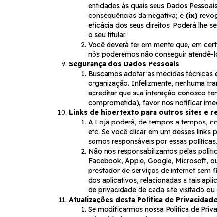
entidades às quais seus Dados Pessoai
consequências da negativa; e
(ix)
revog
eficácia dos seus direitos. Poderá lhe
o seu titular.
Você deverá ter em mente que, em certo
nós poderemos não conseguir atendê-lo
Segurança dos Dados Pessoais
Buscamos adotar as medidas técnicas e
organização. Infelizmente, nenhuma tr
acreditar que sua interação conosco te
comprometida), favor nos notificar ime
Links de hipertexto para outros sites e r
A Loja poderá, de tempos a tempos, con
etc. Se você clicar em um desses links 
somos responsáveis por essas políticas. 
Não nos responsabilizamos pelas polític
Facebook, Apple, Google, Microsoft, ou
prestador de serviços de internet sem f
dos aplicativos, relacionadas a tais ap
de privacidade de cada site visitado ou 
Atualizações desta Política de Privacidad
Se modificarmos nossa Política de Priva