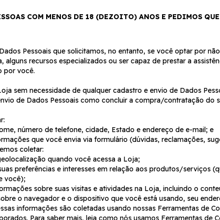
ESSOAS COM MENOS DE 18 (DEZOITO) ANOS E PEDIMOS QU
Dados Pessoais que solicitamos, no entanto, se você optar por nã
 alguns recursos especializados ou ser capaz de prestar a assistênci
o por você.
Loja sem necessidade de qualquer cadastro e envio de Dados Pesso
nvio de Dados Pessoais como concluir a compra/contratação do ser
r:
e, número de telefone, cidade, Estado e endereço de e-mail; e
rmações que você envia via formulário (dúvidas, reclamações, sugest
emos coletar:
eolocalização quando você acessa a Loja;
as preferências e interesses em relação aos produtos/serviços (
 você);
ormações sobre suas visitas e atividades na Loja, incluindo o cont
 sobre o navegador e o dispositivo que você está usando, seu endere
ssas informações são coletadas usando nossas Ferramentas de Col
porados. Para saber mais, leia como nós usamos Ferramentas de C