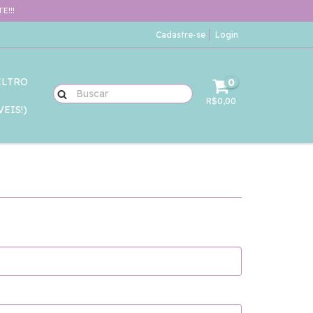
E!!!
Cadastre-se
Login
ELTRO
0
R$0,00
EIS!)