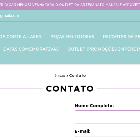
R PAGAR MENOS? VENHA PARA O OUTLET DA ARTESANATO MANIA! E APROVEIT
gmail.com
DF CORTE A LASER
PEÇAS RELIGIOSAS
RECORTES DE F
DATAS COMEMORATIVAS
OUTLET (PROMOÇÕES IMPERDÍV
Início
>
Contato
CONTATO
Nome Completo:
E-mail: