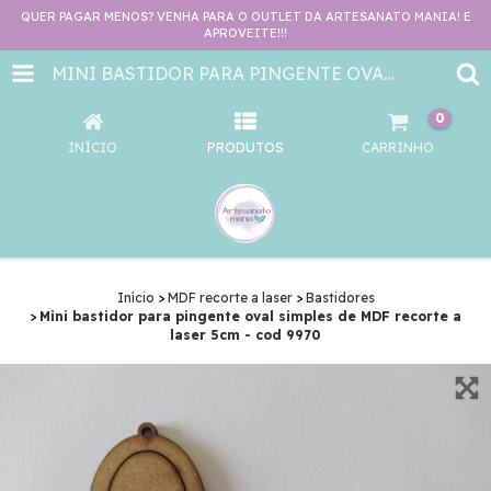
QUER PAGAR MENOS? VENHA PARA O OUTLET DA ARTESANATO MANIA! E
APROVEITE!!!
MINI BASTIDOR PARA PINGENTE OVAL SIMPLES DE MDF RECORTE A LASER 5CM - COD 9970
0
INÍCIO
PRODUTOS
CARRINHO
Início
>
MDF recorte a laser
>
Bastidores
>
Mini bastidor para pingente oval simples de MDF recorte a
laser 5cm - cod 9970