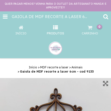
QUER PAGAR MENOS? VENHA PARA O OUTLET DA ARTESANATO MANIA! E
APROVEITE!!!
GAIOLA DE MDF RECORTE A LASER 6CM - COD 9133
0
INÍCIO
PRODUTOS
CARRINHO
Início
>
MDF recorte a laser
>
Animais
>
Gaiola de MDF recorte a laser 6cm - cod 9133