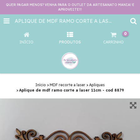
QUER PAGAR MENOS? VENHA PARA O OUTLET DA ARTESANATO MANIA! E
APROVEITE!!!
APLIQUE DE MDF RAMO CORTE A LASER 11CM - COD 8879
0
INÍCIO
PRODUTOS
CARRINHO
Início
>
MDF recorte a laser
>
Apliques
>
Aplique de mdf ramo corte a laser 11cm - cod 8879