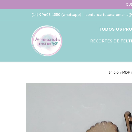
QUE
(14) 99608-1350 (whatsapp)
contatoartesanatomania@
TODOS OS PR
RECORTES DE FELT
Início
>
MDF r