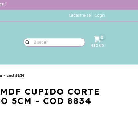
E!!!
Cadastre-se
Login
0
R$0,00
m - cod 8834
 MDF CUPIDO CORTE
O 5CM - COD 8834