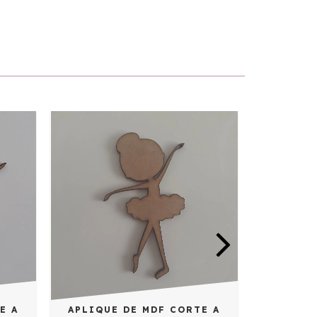
APLIQUE
CORTE A 
APLIQUE DE MDF CORTE A
E A