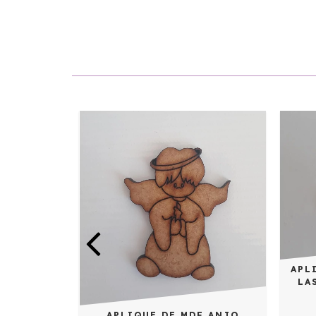
 MENINA
APL
ER 5CM -
LA
APLIQUE DE MDF ANJO