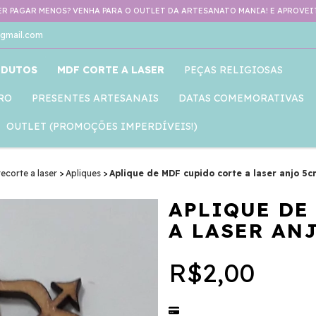
R PAGAR MENOS? VENHA PARA O OUTLET DA ARTESANATO MANIA! E APROVEIT
gmail.com
ODUTOS
MDF CORTE A LASER
PEÇAS RELIGIOSAS
RO
PRESENTES ARTESANAIS
DATAS COMEMORATIVAS
OUTLET (PROMOÇÕES IMPERDÍVEIS!)
ecorte a laser
>
Apliques
>
Aplique de MDF cupido corte a laser anjo 5c
APLIQUE DE
A LASER ANJ
R$2,00