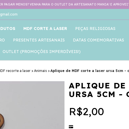
R PAGAR MENOS? VENHA PARA O OUTLET DA ARTESANATO MANIA! E APROVEIT
gmail.com
ODUTOS
MDF CORTE A LASER
PEÇAS RELIGIOSAS
RO
PRESENTES ARTESANAIS
DATAS COMEMORATIVAS
OUTLET (PROMOÇÕES IMPERDÍVEIS!)
DF recorte a laser
>
Animais
>
Aplique de MDF corte a laser ursa 5cm - 
APLIQUE DE
URSA 5CM - 
R$2,00