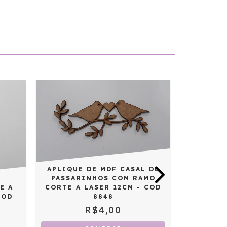
APLIQUE DE MDF CASAL DE
PASSARINHOS COM RAMO
CORTE A LASER 12CM - COD
E A
APLIQUE
8848
COD
CORAÇÃ
R$4,00
3,5