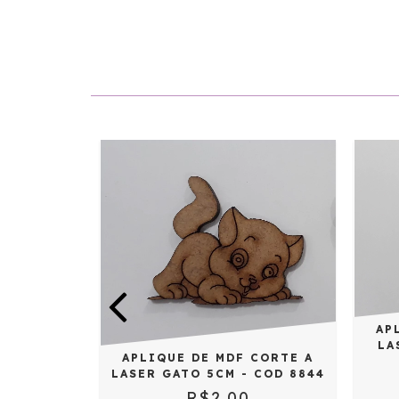
AP
CORTE A
LA
 DE
APLIQUE DE MDF CORTE A
M - COD
LASER GATO 5CM - COD 8844
R$2,00