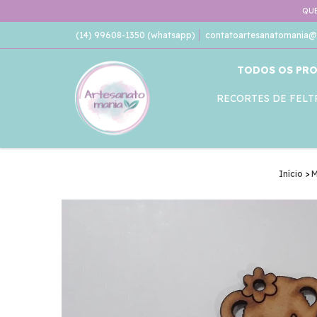
QUE
(14) 99608-1350 (whatsapp)
contatoartesanatomania@
TODOS OS PR
RECORTES DE FELT
Início
>
M