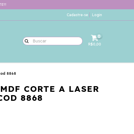
E!!!
Cadastre-se
Login
0
R$0,00
cod 8868
 MDF CORTE A LASER
COD 8868