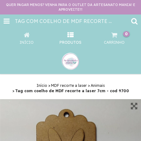
QUER PAGAR MENOS? VENHA PARA O OUTLET DA ARTESANATO MANIA! E
APROVEITE!!!
TAG COM COELHO DE MDF RECORTE A LASER 7CM - COD 9700
0
INÍCIO
PRODUTOS
CARRINHO
Início
>
MDF recorte a laser
>
Animais
>
Tag com coelho de MDF recorte a laser 7cm - cod 9700