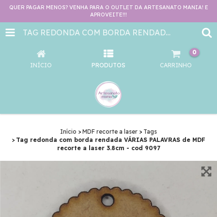
QUER PAGAR MENOS? VENHA PARA O OUTLET DA ARTESANATO MANIA! E
APROVEITE!!!
TAG REDONDA COM BORDA RENDADA VÁRIAS PALAVRAS DE MDF RECORTE A LASER 3.8CM - COD 9097
0
INÍCIO
PRODUTOS
CARRINHO
Início
>
MDF recorte a laser
>
Tags
>
Tag redonda com borda rendada VÁRIAS PALAVRAS de MDF
recorte a laser 3.8cm - cod 9097